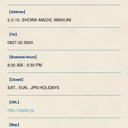
【Address】
2-2-10, SHOWA-MACHI, IWAKUNI
【Tel】
0827-22-5600
【Business Hours】
8:30 AM - 5:30 PM
【Closed】
SAT., SUN., JPN HOLIDAYS
【URL】
http://osplan.jp
【Map】