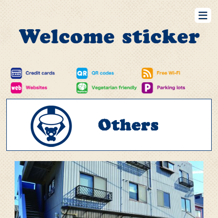
Restaurants
Bar
Retails
Hotels
Barbers&BeautySalons
RealEstates
Others