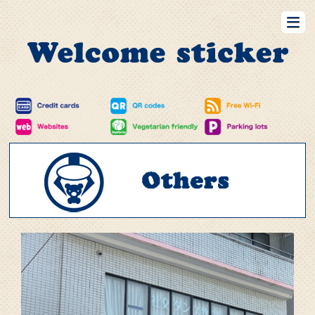
Restaurants
Bar
Retails
Hotels
Barbers&BeautySalons
RealEstates
Others