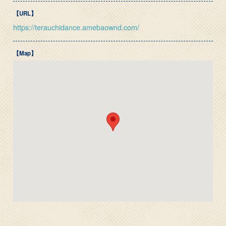
【URL】
https://terauchidance.amebaownd.com/
【Map】