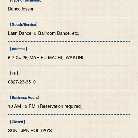
【Type of Business】
Dance lesson
【Goods/Service】
Latin Dance ＆ Ballroom Dance, etc.
【Address】
6-7-24-2F, MARIFU-MACHI, IWAKUNI
【Tel】
0827-23-3510
【Business Hours】
10 AM - 9 PM（Reservation required）
【Closed】
SUN., JPN HOLIDAYS