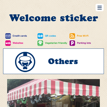
Restaurants
Bar
Retails
Hotels
Barbers&BeautySalons
RealEstates
Others