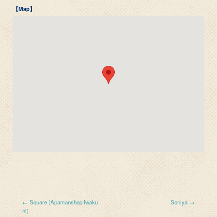
【Map】
← Square (Apamanshop Iwaku
Soniya →
ni)