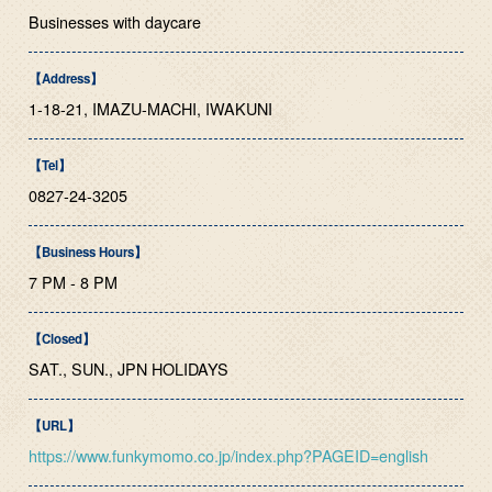
Businesses with daycare
【Address】
1-18-21, IMAZU-MACHI, IWAKUNI
【Tel】
0827-24-3205
【Business Hours】
7 PM - 8 PM
【Closed】
SAT., SUN., JPN HOLIDAYS
【URL】
https://www.funkymomo.co.jp/index.php?PAGEID=english