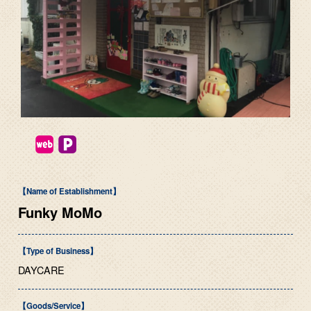
【Name of Establishment】
Funky MoMo
【Type of Business】
DAYCARE
【Goods/Service】