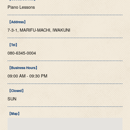
Piano Lessons
【Address】
7-3-1, MARIFU-MACHI, IWAKUNI
【Tel】
080-6345-0004
【Business Hours】
09:00 AM - 09:30 PM
【Closed】
SUN
【Map】