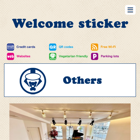
Restaurants
Bar
Retails
Hotels
Barbers&BeautySalons
RealEstates
Others