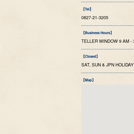
【Tel】
0827-21-3205
【Business Hours】
TELLER WINDOW 9 AM - 3
【Closed】
SAT, SUN & JPN HOLIDAY
【Map】