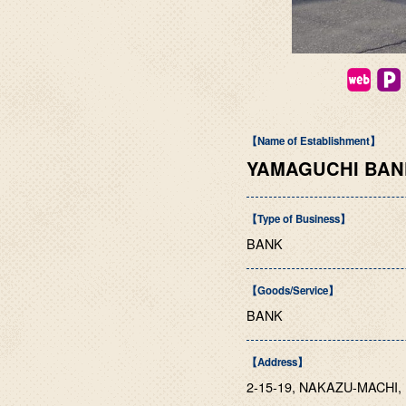
【Name of Establishment】
YAMAGUCHI BA
【Type of Business】
BANK
【Goods/Service】
BANK
【Address】
2-15-19, NAKAZU-MACHI,