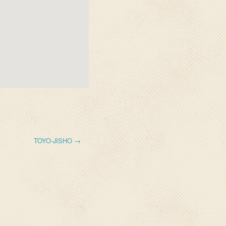
TOYO-JISHO →