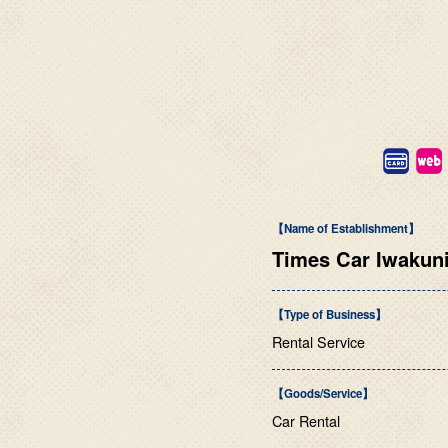
【Name of Establishment】
Times Car Iwakuni
【Type of Business】
Rental Service
【Goods/Service】
Car Rental