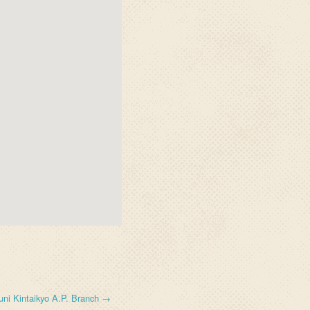
uni Kintaikyo A.P. Branch →