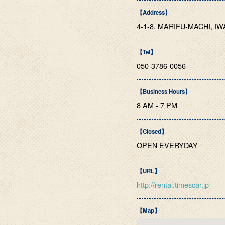
【Address】
4-1-8, MARIFU-MACHI, I
【Tel】
050-3786-0056
【Business Hours】
8 AM - 7 PM
【Closed】
OPEN EVERYDAY
【URL】
http://rental.timescar.jp
【Map】