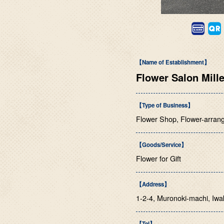
【Name of Establishment】
Flower Salon Mille
【Type of Business】
Flower Shop, Flower-arran
【Goods/Service】
Flower for Gift
【Address】
1-2-4, Muronoki-machi, Iwa
【Tel】