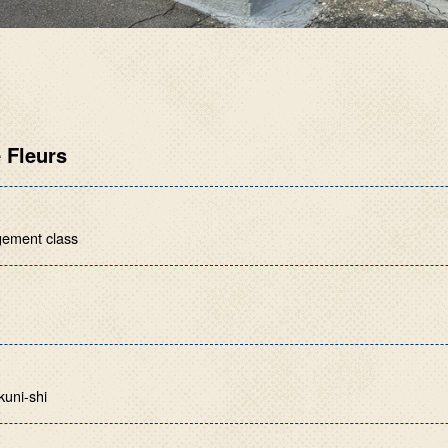
 Fleurs
gement class
kuni-shi