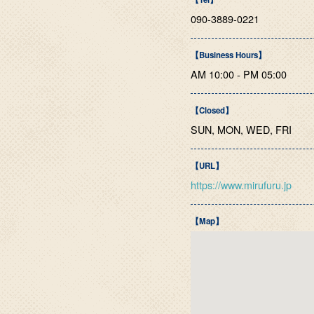
090-3889-0221
【Business Hours】
AM 10:00 - PM 05:00
【Closed】
SUN, MON, WED, FRI
【URL】
https://www.mirufuru.jp
【Map】