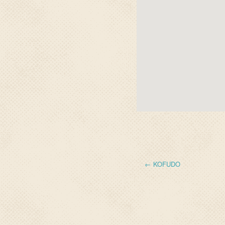
← KOFUDO