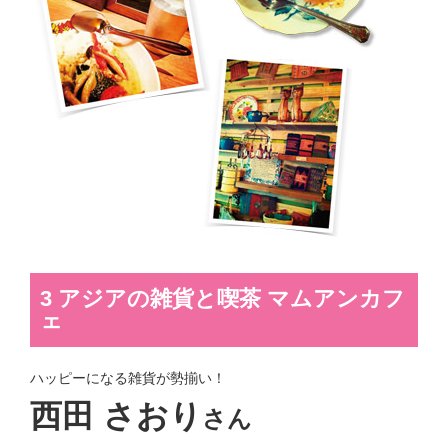
3 アジアの雑貨と喫茶 マムアンカフ
ェ
ハッピーになる雑貨が勢揃い！
西田 さおり
さん