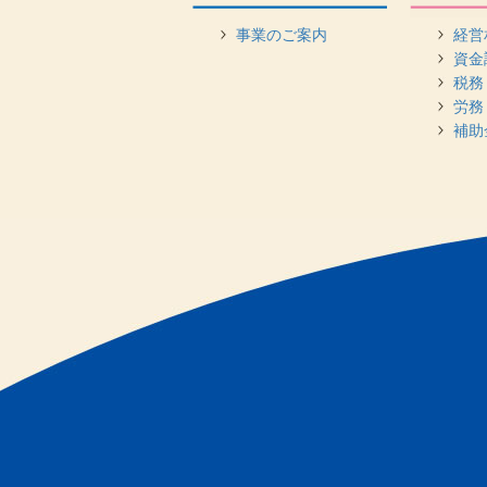
事業のご案内
経営
資金
税務
労務
補助