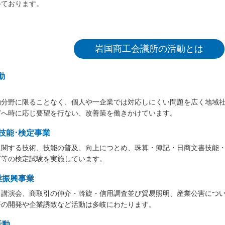
得ております。
岩国商工会議所の活動とは
動
分野に限ることなく、個人や一企業では対応しにくい問題を広く地域社会
庁へ時に応じ要望を行ない、改善策を働きかけています。
･技能･検定事業
に関する技術、技能の普及、向上につとめ、珠算・簿記・日商文書技能・
グ等の検定試験を実施しています。
業振興事業
、講演会、商取引の仲介・斡旋・信用調査並び貿易照明、産業公害につい
済の開発や企業誘致など活動は多岐にわたります。
活動