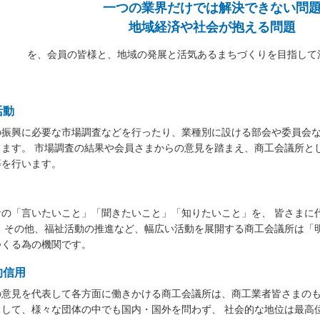
一つの業界だけでは解決できない問
地域経済や社会が抱える問題
を、会員の皆様と、地域の発展と活気あるまちづくりを目指して
活動
の振興に必要な市場調査などを行ったり、業種別に設ける部会や委員会
します。 市場調査の結果や会員さまからの意見を踏まえ、商工会議所と
等を行います。
者の「言いたいこと」「聞きたいこと」「知りたいこと」を、 皆さまに
。 その他、福祉活動の推進など、幅広い活動を展開する商工会議所は「
つくる為の機関です。
的信用
の意見を代表して各方面に働きかける商工会議所は、商工業者皆さまのも
として、様々な団体の中でも国内・国外を問わず、 社会的な地位は最高