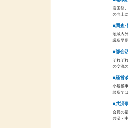
岩国祭
の向上
■調査
地域内
議所早
■部会
それぞ
の交流
■経営
小規模
談所で
■共済
会員の
共済・