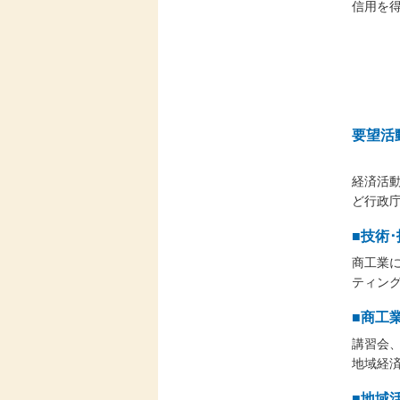
信用を
要望活
経済活動
ど行政
■技術
商工業
ティン
■商工
講習会
地域経
■地域