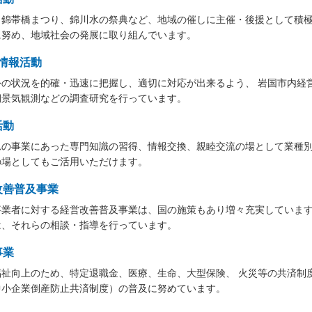
、錦帯橋まつり、錦川水の祭典など、地域の催しに主催・後援として積極
に努め、地域社会の発展に取り組んでいます。
･情報活動
外の状況を的確・迅速に把握し、適切に対応が出来るよう、 岩国市内経
期景気観測などの調査研究を行っています。
活動
れの事業にあった専門知識の習得、情報交換、親睦交流の場として業種別
の場としてもご活用いただけます。
改善普及事業
事業者に対する経営改善普及事業は、国の施策もあり増々充実しています
は、それらの相談・指導を行っています。
事業
福祉向上のため、特定退職金、医療、生命、大型保険、 火災等の共済制
中小企業倒産防止共済制度）の普及に努めています。