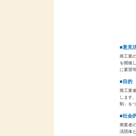
■意見
商工業
を開催
に要望
■目的
商工業
します
制」を
■社会
商業者
済団体