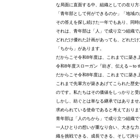
な局面に直面する中、組織としての在り方
「青年部として何ができるのか」「地域の
その答えを探し続けた一年でもあり、同時
それは、青年部は「人」で成り立つ組織で
どれだけ優れた計画があっても、どれだけ
「ちから」があります。
だからこそ令和8年度は、これまでに築き
令和8年度スローガン『紡ぎ、伝える～to the ne
だからこそ令和8年度は、これまでに築き
これまで先輩方が築きあげてこられた歴史
のです。私たちはその価値をしっかりと受
しかし、紡ぐとは単なる継承ではありませ
求められている使命であると考えておりま
青年部は「人のちから」で成り立つ組織で
一人ひとりの想いが重なり合い、大きな力
織を挑戦できる、成長できる、そして誇り