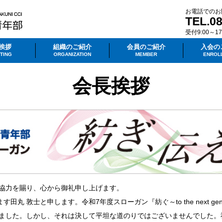
お電話でのお
TEL.08
受付9:00～
挨拶
組織のご紹介
会員のご紹介
入会の
TING
ORGANIZATION
MEMBER
ENROL
会長挨拶
協力を賜り、心から御礼申し上げます。
丸 敦士と申します。令和7年度スローガン『紡ぐ～to the next ge
ました。しかし、それは決して平坦な道のりではございませんでした。