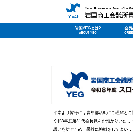
岩国YEGとは?
会長
ABOUT YEG
GREE
平素より皆様には青年部活動にご理解とご
令和8年度第31代会長職をお預かりいたします田
想いを紡ぐため、果敢に挑戦をしてまいり