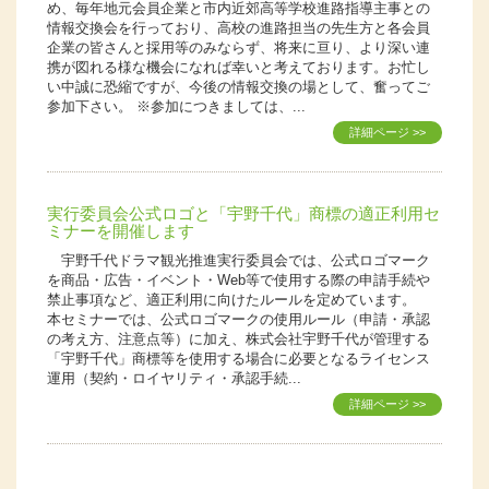
め、毎年地元会員企業と市内近郊高等学校進路指導主事との
情報交換会を行っており、高校の進路担当の先生方と各会員
企業の皆さんと採用等のみならず、将来に亘り、より深い連
携が図れる様な機会になれば幸いと考えております。お忙し
い中誠に恐縮ですが、今後の情報交換の場として、奮ってご
参加下さい。 ※参加につきましては、...
詳細ページ >>
実行委員会公式ロゴと「宇野千代」商標の適正利用セ
ミナーを開催します
宇野千代ドラマ観光推進実行委員会では、公式ロゴマーク
を商品・広告・イベント・Web等で使用する際の申請手続や
禁止事項など、適正利用に向けたルールを定めています。
本セミナーでは、公式ロゴマークの使用ルール（申請・承認
の考え方、注意点等）に加え、株式会社宇野千代が管理する
「宇野千代」商標等を使用する場合に必要となるライセンス
運用（契約・ロイヤリティ・承認手続...
詳細ページ >>