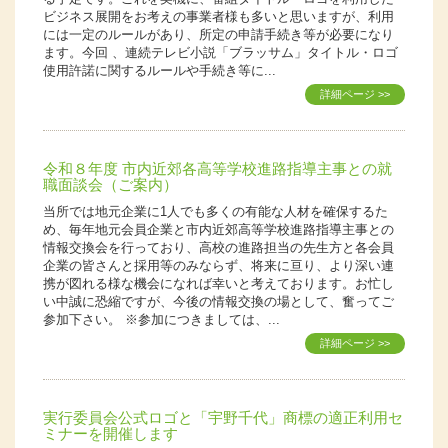
ビジネス展開をお考えの事業者様も多いと思いますが、利用
には一定のルールがあり、所定の申請手続き等が必要になり
ます。今回 、連続テレビ小説「ブラッサム」タイトル・ロゴ
使用許諾に関するルールや手続き等に...
詳細ページ >>
令和８年度 市内近郊各高等学校進路指導主事との就
職面談会（ご案内）
当所では地元企業に1人でも多くの有能な人材を確保するた
め、毎年地元会員企業と市内近郊高等学校進路指導主事との
情報交換会を行っており、高校の進路担当の先生方と各会員
企業の皆さんと採用等のみならず、将来に亘り、より深い連
携が図れる様な機会になれば幸いと考えております。お忙し
い中誠に恐縮ですが、今後の情報交換の場として、奮ってご
参加下さい。 ※参加につきましては、...
詳細ページ >>
実行委員会公式ロゴと「宇野千代」商標の適正利用セ
ミナーを開催します