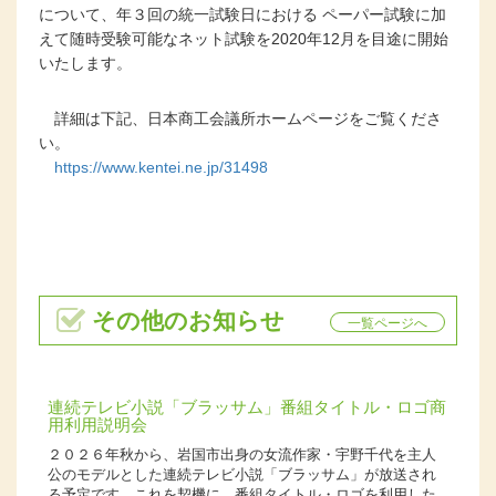
について、年３回の統一試験日における ペーパー試験に加
えて随時受験可能なネット試験を
2020
年
12
月を目途に開始
いたします。
詳細は下記、日本商工会議所ホームページをご覧くださ
い。
https://www.kentei.ne.jp/31498
その他のお知らせ
一覧ページへ
連続テレビ小説「ブラッサム」番組タイトル・ロゴ商
用利用説明会
２０２６年秋から、岩国市出身の女流作家・宇野千代を主人
公のモデルとした連続テレビ小説「ブラッサム」が放送され
る予定です。これを契機に、番組タイトル・ロゴを利用した