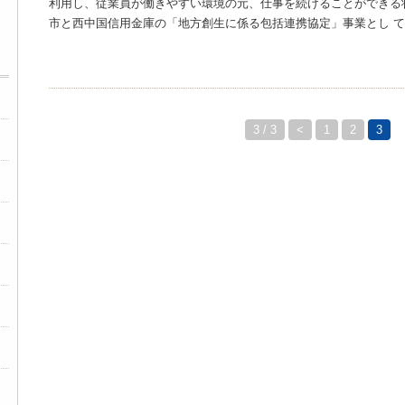
利用し、従業員が働きやすい環境の元、仕事を続けることができる
市と西中国信用金庫の「地方創生に係る包括連携協定」事業とし て開
3 / 3
<
1
2
3