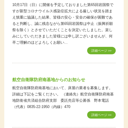
10月17日（日）に開催を予定しておりました第65回岩国祭で
すが新型コロナウイルス感染症拡大による厳しい状況を踏ま
え慎重に協議した結果、皆様の安心・安全の確保が困難であ
ると判断し、誠に残念ながら第65回岩国祭は中止（振興祈願
祭を除く）とさせていただくことを決定いたしました。楽し
みにしていただきました皆様には申し訳ございませんが、何
卒ご理解のほどよろしくお願い...
詳細ページ >>
航空自衛隊防府南基地からのお知らせ
航空自衛隊防府南基地において、床屋の業者を募集します。
詳細は下記をご覧ください。 （連絡先）航空自衛隊防府南基
地防衛省共済組合防府支部 委託売店等公募係 野本電話
（代表）0835-22-1950（内線）470
詳細ページ >>